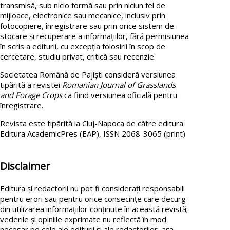
transmisă, sub nicio formă sau prin niciun fel de
mijloace, electronice sau mecanice, inclusiv prin
fotocopiere, înregistrare sau prin orice sistem de
stocare și recuperare a informațiilor, fără permisiunea
în scris a editurii, cu excepția folosirii în scop de
cercetare, studiu privat, critică sau recenzie.
Societatea Română de Pajiști consideră versiunea
tipărită a revistei
Romanian Journal of Grasslands
and Forage Crops
ca fiind versiunea oficială pentru
înregistrare.
Revista este tipărită la Cluj-Napoca de către editura
Editura AcademicPres (EAP), ISSN 2068-3065 (print)
Disclaimer
Editura și redactorii nu pot fi considerați responsabili
pentru erori sau pentru orice consecințe care decurg
din utilizarea informațiilor conținute în această revistă;
vederile și opiniile exprimate nu reflectă în mod
necesar pe cele ale editurii și ale redactorilor, așa