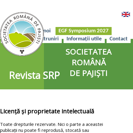
Acasă
Despre noi
EGF Symposium 2027
Revista SRP
Întruniri
Informații utile
Contact
SOCIETATEA
ROMÂNĂ
DE PAJIȘTI
Revista SRP
Licență și proprietate intelectuală
Toate drepturile rezervate. Nici o parte a aceastei
publicații nu poate fi reprodusă, stocată sau